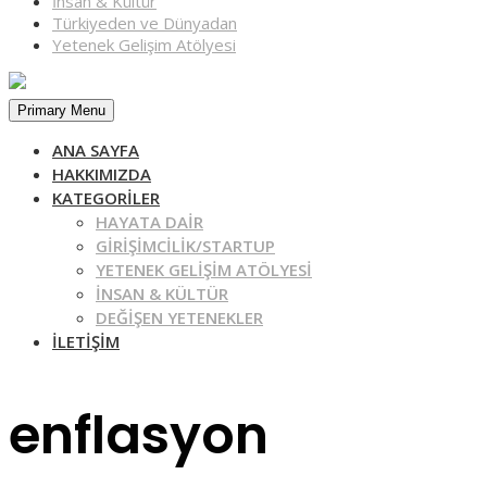
İnsan & Kültür
Türkiyeden ve Dünyadan
Yetenek Gelişim Atölyesi
Primary Menu
ANA SAYFA
HAKKIMIZDA
KATEGORILER
HAYATA DAIR
GIRIŞIMCILIK/STARTUP
YETENEK GELIŞIM ATÖLYESI
İNSAN & KÜLTÜR
DEĞIŞEN YETENEKLER
İLETIŞIM
enflasyon